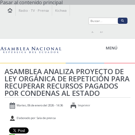
Pasar al contenido principal
Radio
·
TV
·
Prensa
Kichwa
A-
A+
MENÚ
ASAMBLEA ANALIZA PROYECTO DE
LEY ORGÁNICA DE REPETICIÓN PARA
LA ASAMBLEA
RECUPERAR RECURSOS PAGADOS
LEGISLAMOS
POR CONDENAS AL ESTADO
FISCALIZAMOS
TRANSPARENCIA
Martes, 06 de enero del 2026 - 14:36
Imprimir
PRENSA
Elaborado por: Sala de prensa
PARTICIPACIÓN
RELACIONES INTERNACIONALES
AGENDA