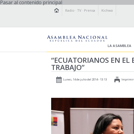
Pasar al contenido principal
Radio
·
TV
·
Prensa
Kichwa
LA ASAMBLEA
“ECUATORIANOS EN EL 
TRABAJO”
Lunes, 14 de julio del 2014 - 13:13
Imprimir