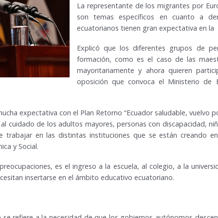
La representante de los migrantes por Eur
son temas específicos en cuanto a der
ecuatorianos tienen gran expectativa en la 
Explicó que los diferentes grupos de pe
formación, como es el caso de las maes
mayoritariamente y ahora quieren partic
oposición que convoca el Ministerio de
ucha expectativa con el Plan Retorno “Ecuador saludable, vuelvo po
al cuidado de los adultos mayores, personas con discapacidad, niñ
de trabajar en las distintas instituciones que se están creando e
ica y Social.
eocupaciones, es el ingreso a la escuela, al colegio, a la univers
esitan insertarse en el ámbito educativo ecuatoriano.
 se refiere a la necesidad de que los gobiernos autónomos descent