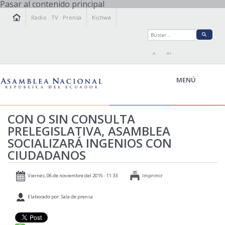
Pasar al contenido principal
Radio
·
TV
·
Prensa
Kichwa
A-
A+
MENÚ
CON O SIN CONSULTA
PRELEGISLATIVA, ASAMBLEA
LA ASAMBLEA
SOCIALIZARÁ INGENIOS CON
LEGISLAMOS
CIUDADANOS
FISCALIZAMOS
TRANSPARENCIA
Viernes, 06 de noviembre del 2015 - 11:33
Imprimir
PRENSA
Elaborado por: Sala de prensa
PARTICIPACIÓN
RELACIONES INTERNACIONALES
AGENDA