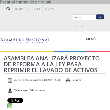
Pasar al contenido principal
Radio
·
TV
·
Prensa
Kichwa
A-
A+
MENÚ
ASAMBLEA ANALIZARÁ PROYECTO
DE REFORMA A LA LEY PARA
LA ASAMBLEA
REPRIMIR EL LAVADO DE ACTIVOS
LEGISLAMOS
FISCALIZAMOS
Miércoles, 18 de noviembre del 2015 - 16:34
Imprimir
TRANSPARENCIA
Elaborado por: Sala de prensa
PRENSA
PARTICIPACIÓN
RELACIONES INTERNACIONALES
AGENDA