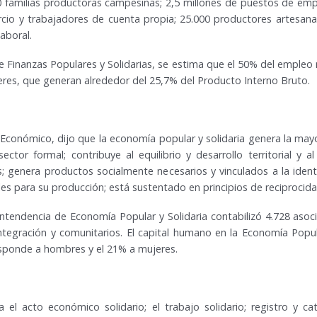
00 familias productoras campesinas; 2,5 millones de puestos de em
cio y trabajadores de cuenta propia; 25.000 productores artesanal
aboral.
e Finanzas Populares y Solidarias, se estima que el 50% del emple
eres, que generan alrededor del 25,7% del Producto Interno Bruto.
Económico, dijo que la economía popular y solidaria genera la ma
tor formal; contribuye al equilibrio y desarrollo territorial y al 
; genera productos socialmente necesarios y vinculados a la identid
es para su producción; está sustentado en principios de reciprocidad
ntendencia de Economía Popular y Solidaria contabilizó 4.728 asoc
ntegración y comunitarios. El capital humano en la Economía Popu
esponde a hombres y el 21% a mujeres.
 el acto económico solidario; el trabajo solidario; registro y ca