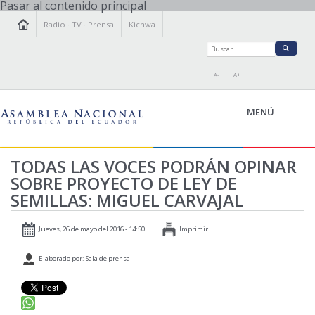
Pasar al contenido principal
Radio
·
TV
·
Prensa
Kichwa
A-
A+
MENÚ
TODAS LAS VOCES PODRÁN OPINAR
SOBRE PROYECTO DE LEY DE
LA ASAMBLEA
SEMILLAS: MIGUEL CARVAJAL
LEGISLAMOS
FISCALIZAMOS
Jueves, 26 de mayo del 2016 - 14:50
Imprimir
TRANSPARENCIA
Elaborado por: Sala de prensa
PRENSA
PARTICIPACIÓN
RELACIONES INTERNACIONALES
AGENDA