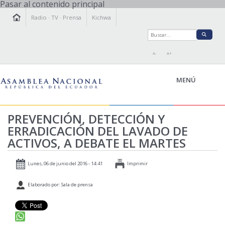
Pasar al contenido principal
Radio
·
TV
·
Prensa
Kichwa
A-
A+
MENÚ
PREVENCIÓN, DETECCIÓN Y
ERRADICACIÓN DEL LAVADO DE
LA ASAMBLEA
ACTIVOS, A DEBATE EL MARTES
LEGISLAMOS
FISCALIZAMOS
Lunes, 06 de junio del 2016 - 14:41
Imprimir
TRANSPARENCIA
Elaborado por: Sala de prensa
PRENSA
PARTICIPACIÓN
RELACIONES INTERNACIONALES
AGENDA