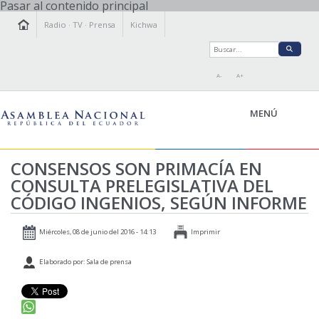
Pasar al contenido principal
Radio
·
TV
·
Prensa
Kichwa
A-
A+
MENÚ
CONSENSOS SON PRIMACÍA EN
CONSULTA PRELEGISLATIVA DEL
LA ASAMBLEA
CÓDIGO INGENIOS, SEGÚN INFORME
LEGISLAMOS
FISCALIZAMOS
Miércoles, 08 de junio del 2016 - 14:13
Imprimir
TRANSPARENCIA
Elaborado por: Sala de prensa
PRENSA
PARTICIPACIÓN
RELACIONES INTERNACIONALES
AGENDA