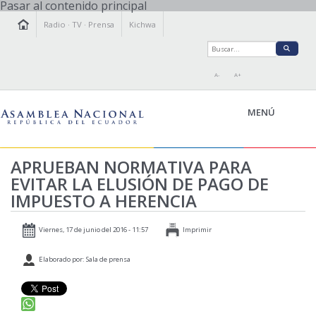
Pasar al contenido principal
Radio
·
TV
·
Prensa
Kichwa
A-
A+
MENÚ
APRUEBAN NORMATIVA PARA
EVITAR LA ELUSIÓN DE PAGO DE
LA ASAMBLEA
IMPUESTO A HERENCIA
LEGISLAMOS
FISCALIZAMOS
Viernes, 17 de junio del 2016 - 11:57
Imprimir
TRANSPARENCIA
Elaborado por: Sala de prensa
PRENSA
PARTICIPACIÓN
RELACIONES INTERNACIONALES
AGENDA