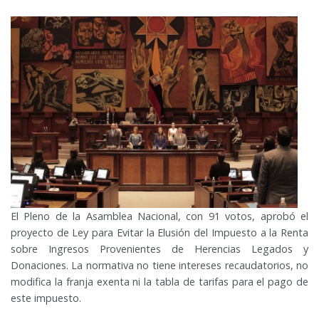
El Pleno de la Asamblea Nacional, con 91 votos, aprobó el
proyecto de Ley para Evitar la Elusión del Impuesto a la Renta
sobre Ingresos Provenientes de Herencias Legados y
Donaciones. La normativa no tiene intereses recaudatorios, no
modifica la franja exenta ni la tabla de tarifas para el pago de
este impuesto.