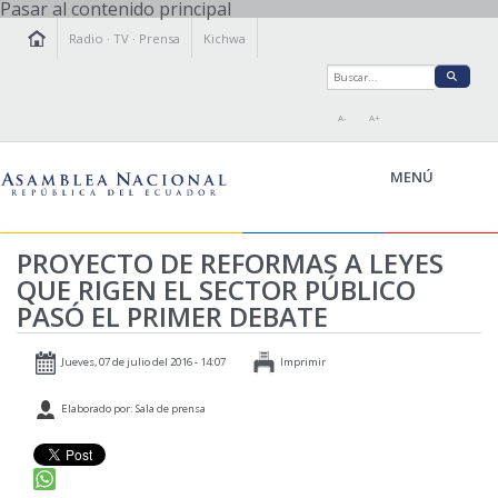
Pasar al contenido principal
Radio
·
TV
·
Prensa
Kichwa
A-
A+
MENÚ
PROYECTO DE REFORMAS A LEYES
QUE RIGEN EL SECTOR PÚBLICO
LA ASAMBLEA
PASÓ EL PRIMER DEBATE
LEGISLAMOS
FISCALIZAMOS
Jueves, 07 de julio del 2016 - 14:07
Imprimir
TRANSPARENCIA
Elaborado por: Sala de prensa
PRENSA
PARTICIPACIÓN
RELACIONES INTERNACIONALES
AGENDA