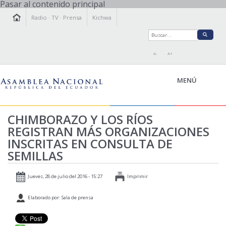
Pasar al contenido principal
Radio
·
TV
·
Prensa
Kichwa
A-
A+
MENÚ
CHIMBORAZO Y LOS RÍOS
REGISTRAN MÁS ORGANIZACIONES
LA ASAMBLEA
INSCRITAS EN CONSULTA DE
LEGISLAMOS
SEMILLAS
FISCALIZAMOS
TRANSPARENCIA
Jueves, 28 de julio del 2016 - 15:27
Imprimir
PRENSA
Elaborado por: Sala de prensa
PARTICIPACIÓN
RELACIONES INTERNACIONALES
AGENDA