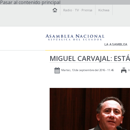
Pasar al contenido principal
Radio
·
TV
·
Prensa
Kichwa
LA ASAMBLEA
MIGUEL CARVAJAL: EST
Martes, 13 de septiembre del 2016 - 11:46
I