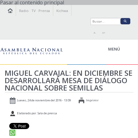
Pasar al contenido principal
Radio
·
TV
·
Prensa
Kichwa
A-
A+
MENÚ
MIGUEL CARVAJAL: EN DICIEMBRE SE
DESARROLLARÁ MESA DE DIÁLOGO
LA ASAMBLEA
NACIONAL SOBRE SEMILLAS
LEGISLAMOS
FISCALIZAMOS
Jueves, 24 de noviembre del 2016 - 13:09
Imprimir
TRANSPARENCIA
Elaborado por: Sala de prensa
PRENSA
PARTICIPACIÓN
RELACIONES INTERNACIONALES
AGENDA