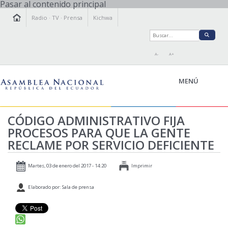
Pasar al contenido principal
Radio
·
TV
·
Prensa
Kichwa
A-
A+
MENÚ
CÓDIGO ADMINISTRATIVO FIJA
PROCESOS PARA QUE LA GENTE
LA ASAMBLEA
RECLAME POR SERVICIO DEFICIENTE
LEGISLAMOS
FISCALIZAMOS
Martes, 03 de enero del 2017 - 14:20
Imprimir
TRANSPARENCIA
Elaborado por: Sala de prensa
PRENSA
PARTICIPACIÓN
RELACIONES INTERNACIONALES
AGENDA