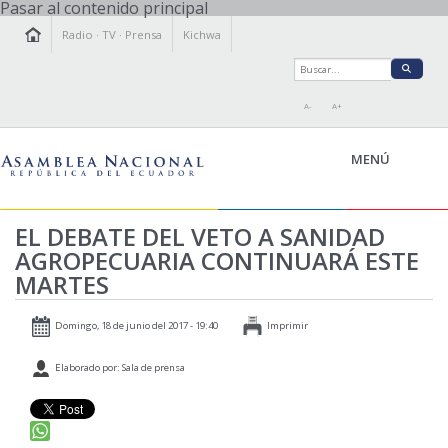
Pasar al contenido principal
Radio
·
TV
·
Prensa
Kichwa
A-
A+
MENÚ
EL DEBATE DEL VETO A SANIDAD
AGROPECUARIA CONTINUARÁ ESTE
LA ASAMBLEA
MARTES
LEGISLAMOS
FISCALIZAMOS
Domingo, 18 de junio del 2017 - 19:40
Imprimir
TRANSPARENCIA
Elaborado por: Sala de prensa
PRENSA
PARTICIPACIÓN
RELACIONES INTERNACIONALES
AGENDA