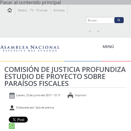
Pasar al contenido principal
Radio
·
TV
·
Prensa
Kichwa
A-
A+
MENÚ
COMISIÓN DE JUSTICIA PROFUNDIZA
ESTUDIO DE PROYECTO SOBRE
LA ASAMBLEA
PARAÍSOS FISCALES
LEGISLAMOS
FISCALIZAMOS
Jueves, 22 de junio del 2017 - 13:17
Imprimir
TRANSPARENCIA
Elaborado por: Sala de prensa
PRENSA
PARTICIPACIÓN
RELACIONES INTERNACIONALES
AGENDA