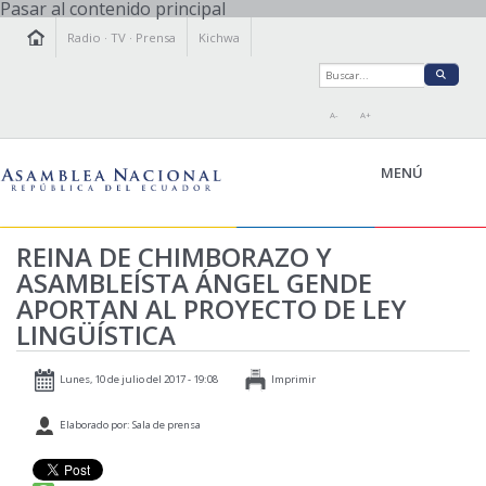
Pasar al contenido principal
Radio
·
TV
·
Prensa
Kichwa
A-
A+
MENÚ
REINA DE CHIMBORAZO Y
ASAMBLEÍSTA ÁNGEL GENDE
LA ASAMBLEA
APORTAN AL PROYECTO DE LEY
LEGISLAMOS
LINGÜÍSTICA
FISCALIZAMOS
TRANSPARENCIA
Lunes, 10 de julio del 2017 - 19:08
Imprimir
PRENSA
Elaborado por: Sala de prensa
PARTICIPACIÓN
RELACIONES INTERNACIONALES
AGENDA