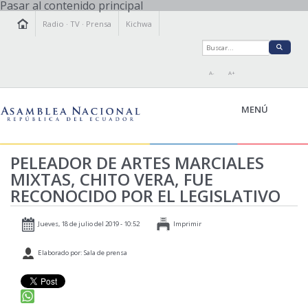
Pasar al contenido principal
Radio
·
TV
·
Prensa
Kichwa
A-
A+
MENÚ
PELEADOR DE ARTES MARCIALES
MIXTAS, CHITO VERA, FUE
LA ASAMBLEA
RECONOCIDO POR EL LEGISLATIVO
LEGISLAMOS
FISCALIZAMOS
Jueves, 18 de julio del 2019 - 10:52
Imprimir
TRANSPARENCIA
Elaborado por: Sala de prensa
PRENSA
PARTICIPACIÓN
RELACIONES INTERNACIONALES
AGENDA