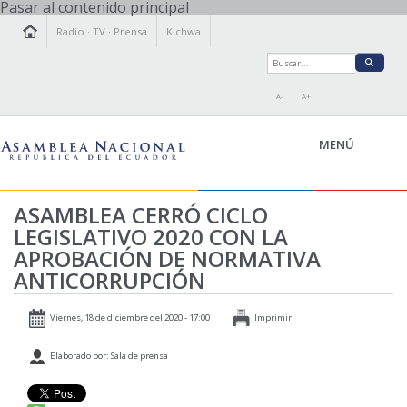
Pasar al contenido principal
Radio
·
TV
·
Prensa
Kichwa
A-
A+
MENÚ
ASAMBLEA CERRÓ CICLO
LEGISLATIVO 2020 CON LA
LA ASAMBLEA
APROBACIÓN DE NORMATIVA
LEGISLAMOS
ANTICORRUPCIÓN
FISCALIZAMOS
TRANSPARENCIA
Viernes, 18 de diciembre del 2020 - 17:00
Imprimir
PRENSA
Elaborado por: Sala de prensa
PARTICIPACIÓN
RELACIONES INTERNACIONALES
AGENDA