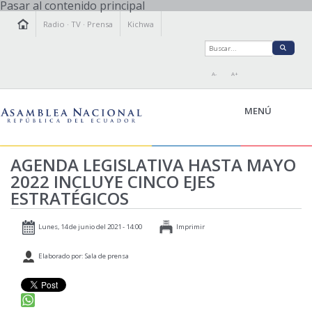
Pasar al contenido principal
Radio
·
TV
·
Prensa
Kichwa
A-
A+
MENÚ
AGENDA LEGISLATIVA HASTA MAYO
2022 INCLUYE CINCO EJES
LA ASAMBLEA
ESTRATÉGICOS
LEGISLAMOS
FISCALIZAMOS
Lunes, 14 de junio del 2021 - 14:00
Imprimir
TRANSPARENCIA
Elaborado por: Sala de prensa
PRENSA
PARTICIPACIÓN
RELACIONES INTERNACIONALES
AGENDA