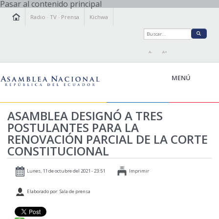
Pasar al contenido principal
Radio
·
TV
·
Prensa
Kichwa
A-
A+
MENÚ
ASAMBLEA DESIGNÓ A TRES
POSTULANTES PARA LA
LA ASAMBLEA
RENOVACIÓN PARCIAL DE LA CORTE
LEGISLAMOS
CONSTITUCIONAL
FISCALIZAMOS
TRANSPARENCIA
Lunes, 11 de octubre del 2021 - 23:51
Imprimir
PRENSA
Elaborado por: Sala de prensa
PARTICIPACIÓN
RELACIONES INTERNACIONALES
AGENDA