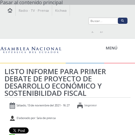
Pasar al contenido principal
Radio
·
TV
·
Prensa
Kichwa
A-
A+
MENÚ
LISTO INFORME PARA PRIMER
DEBATE DE PROYECTO DE
LA ASAMBLEA
DESARROLLO ECONÓMICO Y
LEGISLAMOS
SOSTENIBILIDAD FISCAL
FISCALIZAMOS
TRANSPARENCIA
Sábado, 13 de noviembre del 2021 - 16:27
Imprimir
PRENSA
Elaborado por: Sala de prensa
PARTICIPACIÓN
RELACIONES INTERNACIONALES
AGENDA