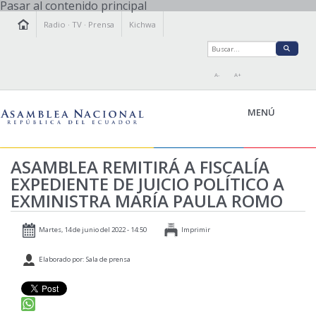
Pasar al contenido principal
Radio
·
TV
·
Prensa
Kichwa
A-
A+
MENÚ
ASAMBLEA REMITIRÁ A FISCALÍA
EXPEDIENTE DE JUICIO POLÍTICO A
LA ASAMBLEA
EXMINISTRA MARÍA PAULA ROMO
LEGISLAMOS
FISCALIZAMOS
Martes, 14 de junio del 2022 - 14:50
Imprimir
TRANSPARENCIA
Elaborado por: Sala de prensa
PRENSA
PARTICIPACIÓN
RELACIONES INTERNACIONALES
AGENDA