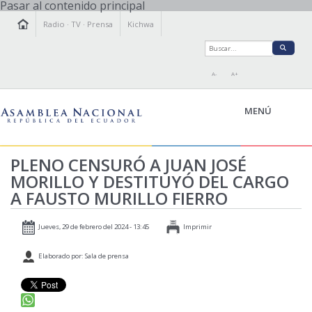
Pasar al contenido principal
Radio
·
TV
·
Prensa
Kichwa
A-
A+
MENÚ
PLENO CENSURÓ A JUAN JOSÉ
MORILLO Y DESTITUYÓ DEL CARGO
LA ASAMBLEA
A FAUSTO MURILLO FIERRO
LEGISLAMOS
FISCALIZAMOS
Jueves, 29 de febrero del 2024 - 13:45
Imprimir
TRANSPARENCIA
Elaborado por: Sala de prensa
PRENSA
PARTICIPACIÓN
RELACIONES INTERNACIONALES
AGENDA