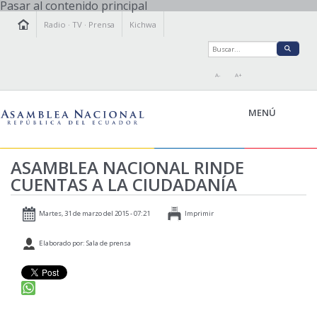
Pasar al contenido principal
Radio
·
TV
·
Prensa
Kichwa
A-
A+
MENÚ
ASAMBLEA NACIONAL RINDE
CUENTAS A LA CIUDADANÍA
LA ASAMBLEA
LEGISLAMOS
Martes, 31 de marzo del 2015 - 07:21
Imprimir
FISCALIZAMOS
Elaborado por: Sala de prensa
TRANSPARENCIA
PRENSA
PARTICIPACIÓN
RELACIONES INTERNACIONALES
AGENDA