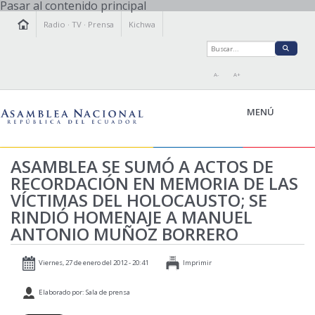
Pasar al contenido principal
Radio
·
TV
·
Prensa
Kichwa
A-
A+
MENÚ
ASAMBLEA SE SUMÓ A ACTOS DE
RECORDACIÓN EN MEMORIA DE LAS
LA ASAMBLEA
VÍCTIMAS DEL HOLOCAUSTO; SE
LEGISLAMOS
RINDIÓ HOMENAJE A MANUEL
FISCALIZAMOS
ANTONIO MUÑOZ BORRERO
TRANSPARENCIA
PRENSA
Viernes, 27 de enero del 2012 - 20:41
Imprimir
PARTICIPACIÓN
Elaborado por: Sala de prensa
RELACIONES INTERNACIONALES
AGENDA