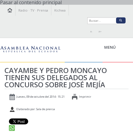
Pasar al contenido principal
Radio
·
TV
·
Prensa
Kichwa
A-
A+
MENÚ
CAYAMBE Y PEDRO MONCAYO
TIENEN SUS DELEGADOS AL
LA ASAMBLEA
CONCURSO SOBRE JOSÉ MEJÍA
LEGISLAMOS
FISCALIZAMOS
Jueves, 09 de octubre del 2014 - 15:21
Imprimir
TRANSPARENCIA
Elaborado por: Sala de prensa
PRENSA
PARTICIPACIÓN
RELACIONES INTERNACIONALES
AGENDA