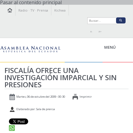
Pasar al contenido principal
Radio
·
TV
·
Prensa
Kichwa
A-
A+
MENÚ
FISCALÍA OFRECE UNA
INVESTIGACIÓN IMPARCIAL Y SIN
LA ASAMBLEA
PRESIONES
LEGISLAMOS
FISCALIZAMOS
Martes, 06 de octubre del 2009 - 00:30
Imprimir
TRANSPARENCIA
Elaborado por: Sala de prensa
PRENSA
PARTICIPACIÓN
RELACIONES INTERNACIONALES
AGENDA