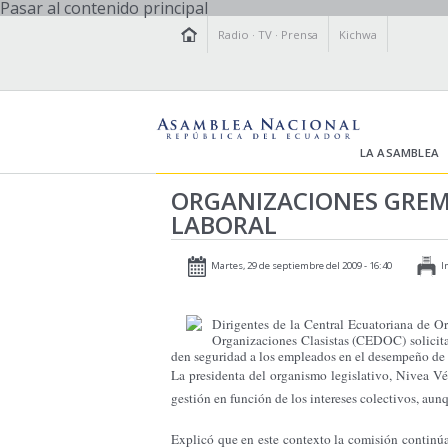
Pasar al contenido principal
Radio
·
TV
·
Prensa
Kichwa
LA ASAMBLEA
ORGANIZACIONES GREM
LABORAL
Martes, 29 de septiembre del 2009 - 16:40
I
Dirigentes de la Central Ecuatoriana de O
Organizaciones Clasistas (CEDOC) solicita
den seguridad a los empleados en el desempeño de 
La presidenta del organismo legislativo, Nivea Vé
gestión en función de los intereses colectivos, aunq
Explicó que en este contexto la comisión continúa