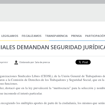
LEGISLAMOS
FISCALIZAMOS
TRANSPARENCIA
PRENSA
PARTICIPACIÓ
IALES DEMANDAN SEGURIDAD JURÍDICA
mprimir
Elaborado por: Sala de prensa
rganizaciones Sindicales Libres (CEOSL), de la Unión General de Trabajadores 
ron a la Comisión de Derechos de los Trabajadores y Seguridad Social, que en la
sus funciones.
lez, destacó que en la ley prevalecerá la “meritocracia” para la selección y nom
ue incomode el interés particular.
 recogiendo los múltiples aportes de parte de la ciudadanía, los mismos que serán