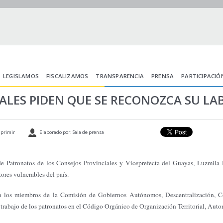
LEGISLAMOS
FISCALIZAMOS
TRANSPARENCIA
PRENSA
PARTICIPACIÓ
LES PIDEN QUE SE RECONOZCA SU LAB
primir
Elaborado por: Sala de prensa
e Patronatos de los Consejos Provinciales y Viceprefecta del Guayas, Luzmila N
tores vulnerables del país.
ó a los miembros de
la Comisión
de Gobiernos Autónomos, Descentralización, C
el trabajo de los patronatos en el Código Orgánico de Organización Territorial, Aut