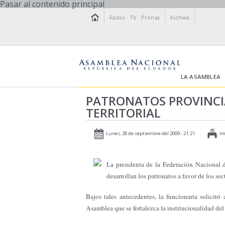
Pasar al contenido principal
Radio
·
TV
·
Prensa
Kichwa
LA ASAMBLEA
PATRONATOS PROVINCIA
TERRITORIAL
Lunes, 28 de septiembre del 2009 - 21:21
Im
La presidenta de
la Federación
Nacional
d
desarrollan los patronatos a favor de los sec
Bajos tales antecedentes, la funcionaria solicit
Asamblea
que se fortalezca la institucionalidad d