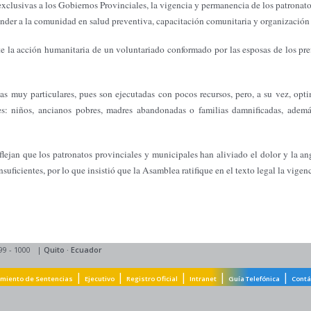
lusivas a los Gobiernos Provinciales, la vigencia y permanencia de los patronatos 
nder a la comunidad en salud preventiva, capacitación comunitaria y organización t
nte la acción humanitaria de un voluntariado conformado por las esposas de los pr
ticas muy particulares, pues son ejecutadas con pocos recursos, pero, a su vez, o
es: niños, ancianos pobres, madres abandonadas o familias damnificadas, adem
lejan que los patronatos provinciales y municipales han aliviado el dolor y la a
nsuficientes, por lo que insistió que
la Asamblea
ratifique en el texto legal la vigen
99 - 1000
|
Quito
·
Ecuador
|
|
|
|
|
miento de Sentencias
Ejecutivo
Registro Oficial
Intranet
Guía Telefónica
Contá