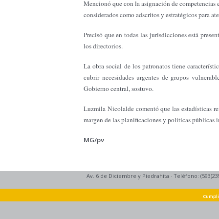
Mencionó que con la asignación de competencias exc
considerados como adscritos y estratégicos para ate
Precisó que en todas las jurisdicciones está prese
los directorios.
La obra social de los patronatos tiene caracterís
cubrir necesidades urgentes de grupos vulnerabl
Gobierno central, sostuvo.
Luzmila Nicolalde comentó que las estadísticas ref
margen de las planificaciones y políticas públicas i
MG/pv
Av. 6 de Diciembre y Piedrahita
·
Teléfono: (593)23
Cumpli