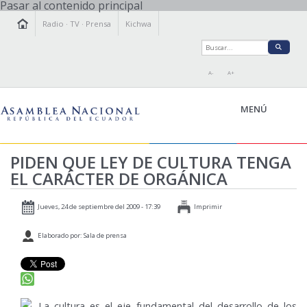
Pasar al contenido principal
Radio
·
TV
·
Prensa
Kichwa
A-
A+
MENÚ
PIDEN QUE LEY DE CULTURA TENGA
EL CARÁCTER DE ORGÁNICA
LA ASAMBLEA
LEGISLAMOS
Jueves, 24 de septiembre del 2009 - 17:39
Imprimir
FISCALIZAMOS
Elaborado por: Sala de prensa
TRANSPARENCIA
PRENSA
PARTICIPACIÓN
RELACIONES INTERNACIONALES
La cultura es el eje fundamental del desarrollo de los
AGENDA