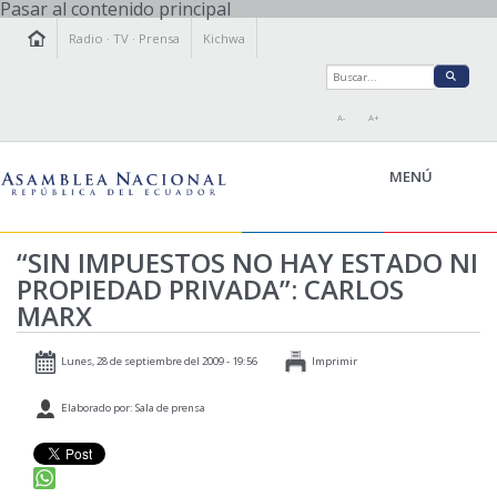
Pasar al contenido principal
Radio
·
TV
·
Prensa
Kichwa
A-
A+
MENÚ
“SIN IMPUESTOS NO HAY ESTADO NI
PROPIEDAD PRIVADA”: CARLOS
LA ASAMBLEA
MARX
LEGISLAMOS
FISCALIZAMOS
Lunes, 28 de septiembre del 2009 - 19:56
Imprimir
TRANSPARENCIA
Elaborado por: Sala de prensa
PRENSA
PARTICIPACIÓN
RELACIONES INTERNACIONALES
AGENDA