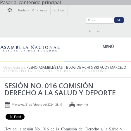
Pasar al contenido principal
Radio
·
TV
·
Prensa
Kichwa
A-
A+
MENÚ
Usted está en:
PLENO ASAMBLEÍSTAS
»
BLOG DE ACHI SIBRI AUDY MARCELO
» SESIÓN No. 016 COMISIÓN DERECHO A LA SALUD Y DEPORTE
LA ASAMBLEA
SESIÓN NO. 016 COMISIÓN
LEGISLAMOS
DERECHO A LA SALUD Y DEPORTE
FISCALIZAMOS
TRANSPARENCIA
Miércoles, 21 de febrero del 2024 - 23:19
Imprimir
PRENSA
PARTICIPACIÓN
RELACIONES INTERNACIONALES
Hoy en la sesión No. 016 de la Comisión del Derecho a la Salud y
AGENDA