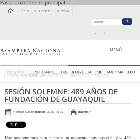
Pasar al contenido principal
Radio
·
TV
·
Prensa
Kichwa
A-
A+
MENÚ
Usted está en:
PLENO ASAMBLEÍSTAS
»
BLOG DE ACHI SIBRI AUDY MARCELO
» SESIÓN SOLEMNE: 489 AÑOS DE FUNDACIÓN DE GUAYAQUIL
LA ASAMBLEA
SESIÓN SOLEMNE: 489 AÑOS DE
LEGISLAMOS
FUNDACIÓN DE GUAYAQUIL
FISCALIZAMOS
TRANSPARENCIA
Miércoles, 24 de julio del 2024 - 13:05
Imprimir
PRENSA
PARTICIPACIÓN
RELACIONES INTERNACIONALES
Hoy nos reunimos para celebrar un momento muy especial: ¡los 489
AGENDA