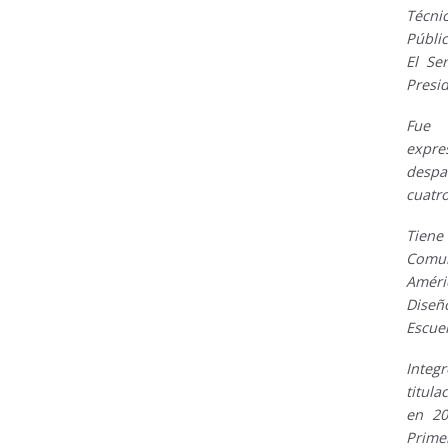
Técni
Públi
El Se
Presid
Fue 
expre
despa
cuatr
Tien
Comun
Améri
Diseñ
Escuel
Inte
titula
en 20
Prime