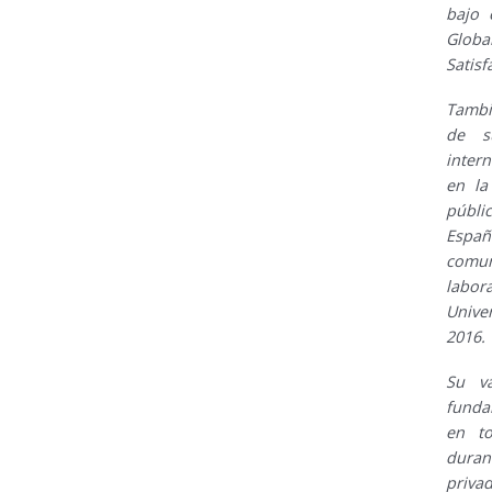
bajo 
Globa
Satisf
Tambi
de s
inter
en la
públi
Espa
comun
labor
Unive
2016.
Su v
funda
en to
duran
privad