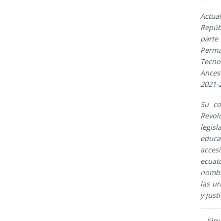
Actu
Repúb
part
Perma
Tecn
Ances
2021-
Su co
Revol
legis
educ
acce
ecua
nombr
las ur
y just
Síg