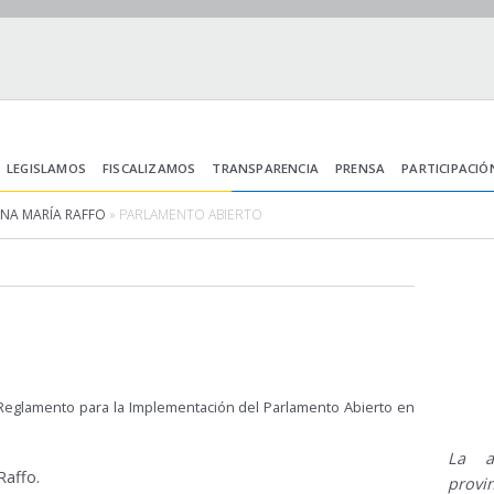
LEGISLAMOS
FISCALIZAMOS
TRANSPARENCIA
PRENSA
PARTICIPACIÓ
ANA MARÍA RAFFO
» PARLAMENTO ABIERTO
l Reglamento para la Implementación del Parlamento Abierto en
La a
Raffo
.
provi