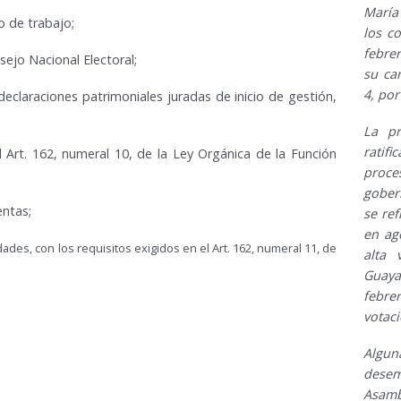
María
po de trabajo
;
los c
febre
sejo Nacional Electoral
;
su can
4, por
declaraciones patrimoniales juradas de inicio de gestión,
La pr
ratif
l Art. 162, numeral 10, de la Ley Orgánica de la Función
proc
gober
entas;
se re
en ag
dades, con los requisitos exigidos en el Art. 162, numeral 11, de
alta 
Guaya
febre
votaci
Algun
desem
Asamb