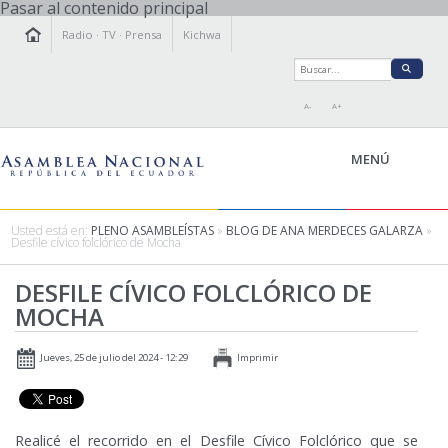
Pasar al contenido principal
Radio
·
TV
·
Prensa
Kichwa
A-
A+
MENÚ
Usted está en:
PLENO ASAMBLEÍSTAS
»
BLOG DE ANA MERDECES GALARZA
»
Desfile cívico folclórico de Mocha
LA ASAMBLEA
DESFILE CÍVICO FOLCLÓRICO DE
LEGISLAMOS
MOCHA
FISCALIZAMOS
TRANSPARENCIA
Jueves, 25 de julio del 2024 - 12:29
Imprimir
PRENSA
PARTICIPACIÓN
RELACIONES INTERNACIONALES
Realicé el recorrido en el Desfile Cívico Folclórico que se
AGENDA