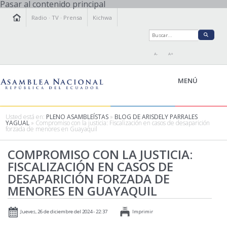
Pasar al contenido principal
Radio
·
TV
·
Prensa
Kichwa
A-
A+
MENÚ
Usted está en:
PLENO ASAMBLEÍSTAS
»
BLOG DE ARISDELY PARRALES
YAGUAL
» Compromiso con la justicia: Fiscalización en casos de desaparición
forzada de menores en Guayaquil
LA ASAMBLEA
LEGISLAMOS
COMPROMISO CON LA JUSTICIA:
FISCALIZACIÓN EN CASOS DE
FISCALIZAMOS
DESAPARICIÓN FORZADA DE
TRANSPARENCIA
MENORES EN GUAYAQUIL
PRENSA
PARTICIPACIÓN
Jueves, 26 de diciembre del 2024 - 22:37
Imprimir
RELACIONES INTERNACIONALES
AGENDA