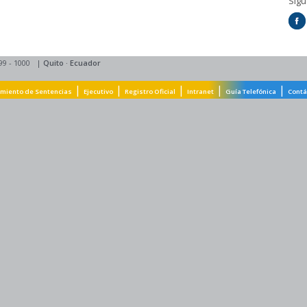
Síg
99 - 1000
|
Quito
·
Ecuador
|
|
|
|
|
miento de Sentencias
Ejecutivo
Registro Oficial
Intranet
Guía Telefónica
Contá