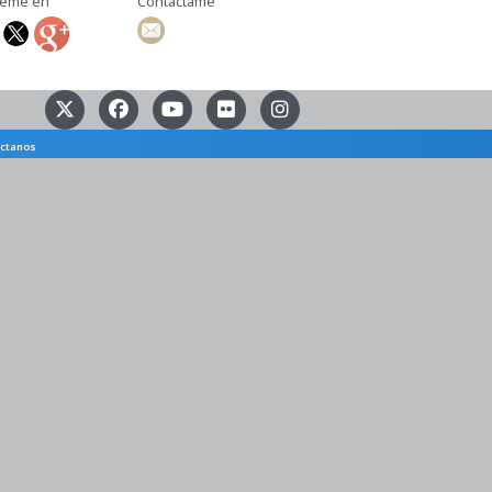
ueme en
Contáctame
ctanos