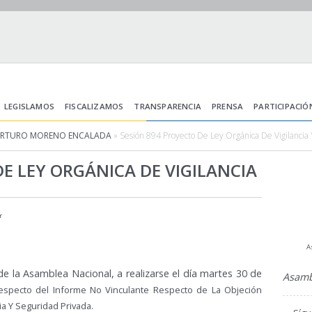
LEGISLAMOS
FISCALIZAMOS
TRANSPARENCIA
PRENSA
PARTICIPACIÓ
ARTURO MORENO ENCALADA
» Sesión 894 Proyecto De Ley Orgánica De Vigilancia
E LEY ORGÁNICA DE VIGILANCIA
r
A
e la Asamblea Nacional, a realizarse el día martes 30 de
Asamb
respecto del Informe No Vinculante Respecto de La Objeción
ia Y Seguridad Privada.