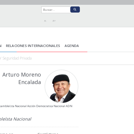
A-
A+
N
RELACIONES INTERNACIONALES
AGENDA
 Y Seguridad Privada
Arturo Moreno
Encalada
sambleísta Nacional Acción Democratica Nacional ADN
leísta Nacional