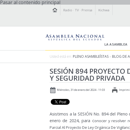
Pasar al contenido principal
Radio
·
TV
·
Prensa
Kichwa
LA ASAMBLEA
Usted está en:
PLENO ASAMBLEÍSTAS
»
BLOG DE 
SESIÓN 894 PROYECTO D
Y SEGURIDAD PRIVADA
Miércoles, 31 de enero del 2024 - 11:03
Imprimi
Asistimos a la SESIÓN No. 894 del Pleno d
enero de 2024, para c
onocer y resolver 
Parcial Al Proyecto De Ley Orgánica De Vigilanc