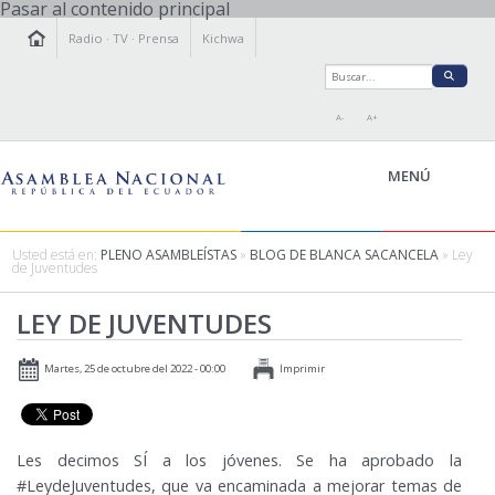
Pasar al contenido principal
Radio
·
TV
·
Prensa
Kichwa
A-
A+
MENÚ
Usted está en:
PLENO ASAMBLEÍSTAS
»
BLOG DE BLANCA SACANCELA
» Ley
de Juventudes
LA ASAMBLEA
LEY DE JUVENTUDES
LEGISLAMOS
FISCALIZAMOS
Martes, 25 de octubre del 2022 - 00:00
Imprimir
TRANSPARENCIA
PRENSA
PARTICIPACIÓN
Les decimos SÍ a los jóvenes. Se ha aprobado la
RELACIONES INTERNACIONALES
#LeydeJuventudes, que va encaminada a mejorar temas de
AGENDA