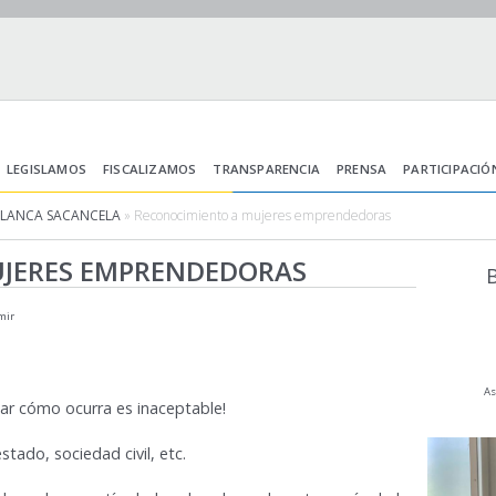
LEGISLAMOS
FISCALIZAMOS
TRANSPARENCIA
PRENSA
PARTICIPACIÓ
BLANCA SACANCELA
» Reconocimiento a mujeres emprendedoras
JERES EMPRENDEDORAS
B
mir
As
tar cómo ocurra es inaceptable!
tado, sociedad civil, etc.