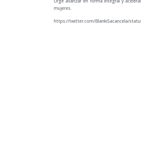
Urge avanzar en forma integral y acelera
mujeres.
https://twitter.com/BlankiSacancela/st