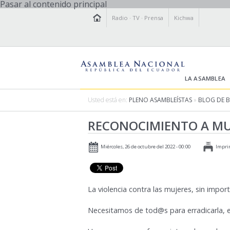
Pasar al contenido principal
Radio
·
TV
·
Prensa
Kichwa
LA ASAMBLEA
Usted está en:
PLENO ASAMBLEÍSTAS
»
BLOG DE 
RECONOCIMIENTO A MU
Miércoles, 26 de octubre del 2022 - 00:00
Impri
La violencia contra las mujeres, sin impor
Necesitamos de tod@s para erradicarla, es