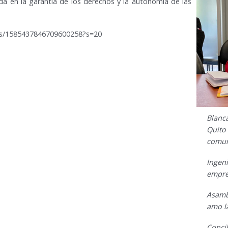
da en la garantía de los derechos y la autonomía de las
atus/1585437846709600258?s=20
Blanc
Quito 
comun
Ingen
empre
Asamb
amo l
Concib