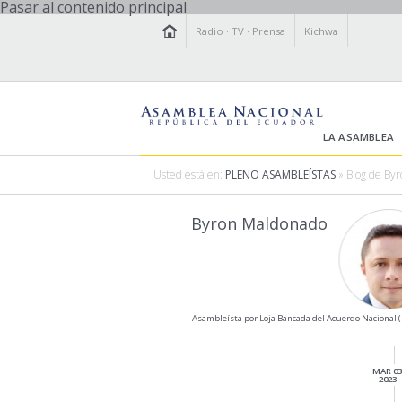
Pasar al contenido principal
Radio
·
TV
·
Prensa
Kichwa
LA ASAMBLEA
Usted está en:
PLENO ASAMBLEÍSTAS
» Blog de By
Byron Maldonado
Asambleísta por Loja Bancada del Acuerdo Nacional 
MAR 0
2023