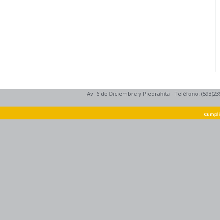
Av. 6 de Diciembre y Piedrahita
·
Teléfono: (593)23
Cumpli