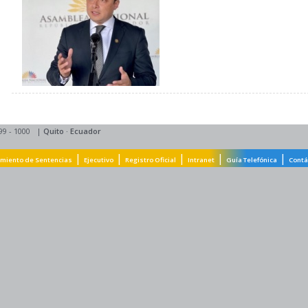
99 - 1000
|
Quito
·
Ecuador
|
|
|
|
|
miento de Sentencias
Ejecutivo
Registro Oficial
Intranet
Guía Telefónica
Contá