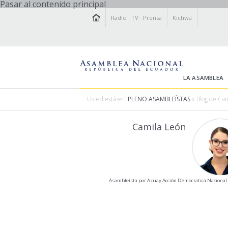
Pasar al contenido principal
Radio
·
TV
·
Prensa
Kichwa
LA ASAMBLEA
Usted está en:
PLENO ASAMBLEÍSTAS
» Blog de Ca
Camila León
Asambleísta por Azuay Acción Democratica Naciona