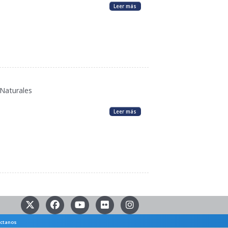
Leer más
 Naturales
Leer más
ctanos