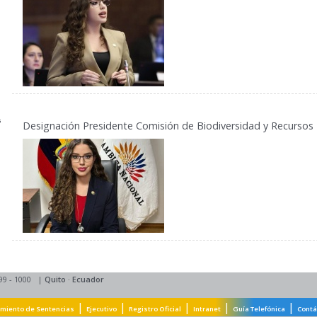
Designación Presidente Comisión de Biodiversidad y Recursos
99 - 1000
|
Quito
·
Ecuador
|
|
|
|
|
miento de Sentencias
Ejecutivo
Registro Oficial
Intranet
Guía Telefónica
Contá