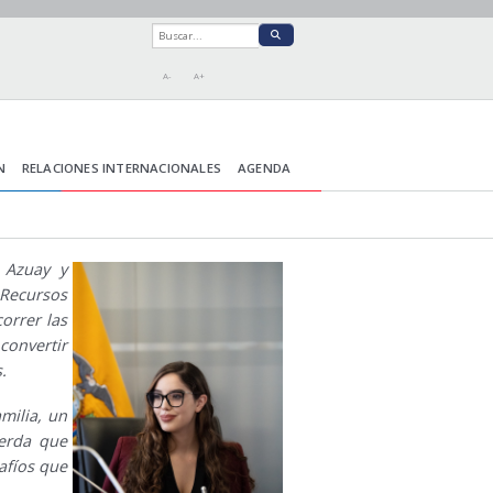
A-
A+
N
RELACIONES INTERNACIONALES
AGENDA
 Azuay y
Recursos
orrer las
onvertir
.
milia, un
erda que
afíos que