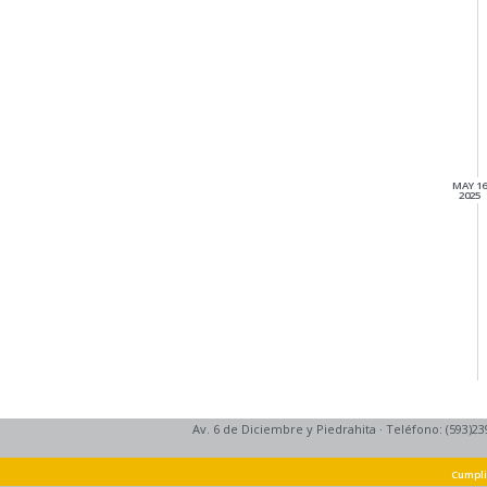
MAY 16
2025
Av. 6 de Diciembre y Piedrahita
·
Teléfono: (593)23
Cumpli