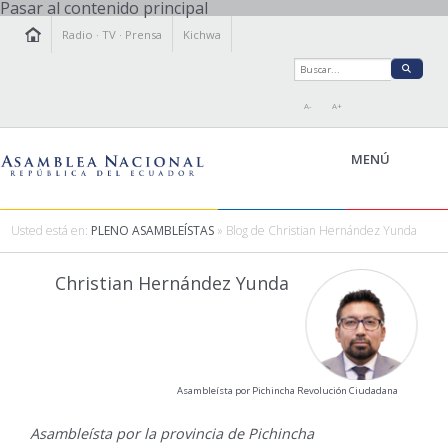
Pasar al contenido principal
Radio
·
TV
·
Prensa
Kichwa
A-
A+
MENÚ
Usted está en:
PLENO ASAMBLEÍSTAS
» Blog de Christian Hernández Yunda
LA ASAMBLEA
Christian Hernández Yunda
LEGISLAMOS
FISCALIZAMOS
TRANSPARENCIA
PRENSA
Asambleísta por Pichincha Revolución Ciudadana
PARTICIPACIÓN
RELACIONES INTERNACIONALES
Asambleísta por la provincia de Pichincha
AGENDA