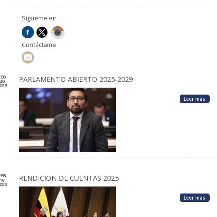
Sígueme en
Contáctame
FEB
PARLAMENTO ABIERTO 2025-2029
20
026
Leer más
FEB
RENDICION DE CUENTAS 2025
18
026
Leer más