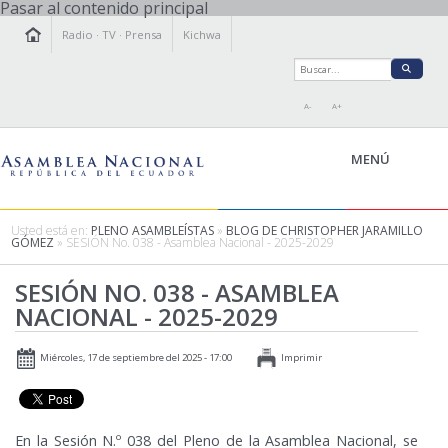
Pasar al contenido principal
Radio
·
TV
·
Prensa
Kichwa
A-
A+
MENÚ
Usted está en:
PLENO ASAMBLEÍSTAS
»
BLOG DE CHRISTOPHER JARAMILLO
GÓMEZ
» SESIÓN No. 038 - Asamblea Nacional - 2025-2029
LA ASAMBLEA
SESIÓN NO. 038 - ASAMBLEA
LEGISLAMOS
NACIONAL - 2025-2029
FISCALIZAMOS
TRANSPARENCIA
Miércoles, 17 de septiembre del 2025 - 17:00
Imprimir
PRENSA
PARTICIPACIÓN
RELACIONES INTERNACIONALES
En la Sesión N.º 038 del Pleno de la Asamblea Nacional, se
AGENDA