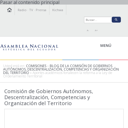
Pasar al contenido principal
Radio
·
TV
·
Prensa
Kichwa
A-
A+
MENÚ
Usted está en:
COMISIONES
»
BLOG DE LA COMISIÓN DE GOBIERNOS
AUTÓNOMOS, DESCENTRALIZACIÓN, COMPETENCIAS Y ORGANIZACIÓN
DEL TERRITORIO
» Aportes académicos fortalecen la reforma a la Ley de
Ordenamiento Territorial
LA ASAMBLEA
LEGISLAMOS
Comisión de Gobiernos Autónomos,
FISCALIZAMOS
Descentralización, Competencias y
TRANSPARENCIA
Organización del Territorio
PRENSA
PARTICIPACIÓN
RELACIONES INTERNACIONALES
AGENDA