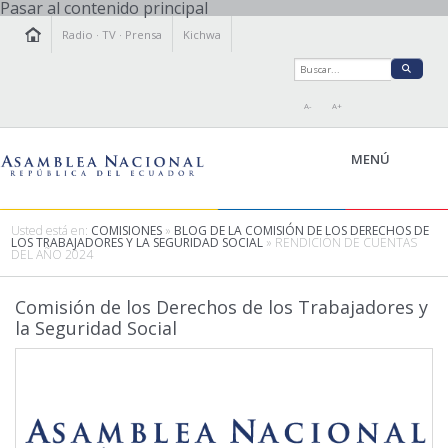
Pasar al contenido principal
Radio
·
TV
·
Prensa
Kichwa
A-
A+
MENÚ
Usted está en:
COMISIONES
»
BLOG DE LA COMISIÓN DE LOS DERECHOS DE
LOS TRABAJADORES Y LA SEGURIDAD SOCIAL
» RENDICIÓN DE CUENTAS
DEL AÑO 2024
LA ASAMBLEA
LEGISLAMOS
Comisión de los Derechos de los Trabajadores y
FISCALIZAMOS
la Seguridad Social
TRANSPARENCIA
PRENSA
PARTICIPACIÓN
RELACIONES INTERNACIONALES
AGENDA