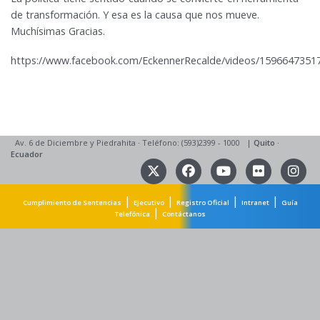
de transformación. Y esa es la causa que nos mueve.
Muchísimas Gracias.
https://www.facebook.com/EckennerRecalde/videos/1596647351
Av. 6 de Diciembre y Piedrahita
·
Teléfono: (593)2399 - 1000
|
Quito
·
Ecuador
|
|
|
|
Cumplimiento de Sentencias
Ejecutivo
Registro Oficial
Intranet
Guía
|
Telefónica
Contáctanos