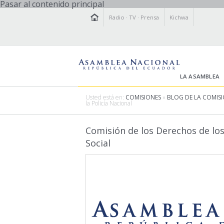
Pasar al contenido principal
Radio
·
TV
·
Prensa
Kichwa
LA ASAMBLEA
Usted está en:
COMISIONES
»
BLOG DE LA COMISI
la Policía Nacional
Comisión de los Derechos de los
Social