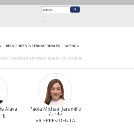
A-
A+
N
RELACIONES INTERNACIONALES
AGENDA
iso y unidad para fortalecer la seguridad social de
de Álava
Paola Michael Jaramillo
Zurita
TE
VICEPRESIDENTA