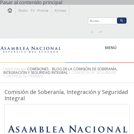
Pasar al contenido principal
Radio
·
TV
·
Prensa
Kichwa
A-
A+
MENÚ
Usted está en:
COMISIONES
»
BLOG DE LA COMISIÓN DE SOBERANÍA,
INTEGRACIÓN Y SEGURIDAD INTEGRAL
» COMISIÓN DE SEGURIDAD
CONTINÚA SU TRABAJO
LA ASAMBLEA
LEGISLAMOS
Comisión de Soberanía, Integración y Seguridad
FISCALIZAMOS
Integral
TRANSPARENCIA
PRENSA
PARTICIPACIÓN
RELACIONES INTERNACIONALES
AGENDA