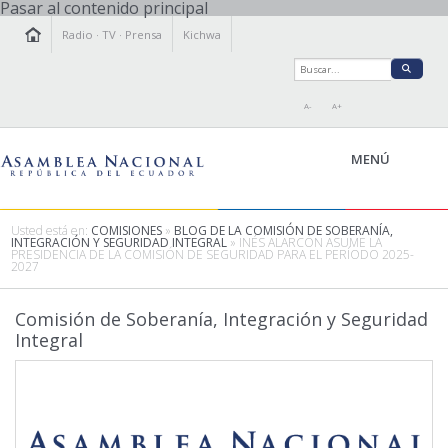
Pasar al contenido principal
Radio
·
TV
·
Prensa
Kichwa
A-
A+
MENÚ
Usted está en:
COMISIONES
»
BLOG DE LA COMISIÓN DE SOBERANÍA,
INTEGRACIÓN Y SEGURIDAD INTEGRAL
» INÉS ALARCÓN ASUME LA
PRESIDENCIA DE LA COMISIÓN DE SEGURIDAD PARA EL PERÍODO 2025-
2027
LA ASAMBLEA
LEGISLAMOS
Comisión de Soberanía, Integración y Seguridad
FISCALIZAMOS
Integral
TRANSPARENCIA
PRENSA
PARTICIPACIÓN
RELACIONES INTERNACIONALES
AGENDA