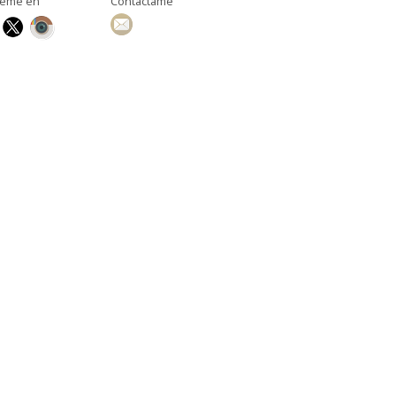
ueme en
Contáctame