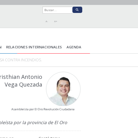
A-
A+
N
RELACIONES INTERNACIONALES
AGENDA
SA CONTRA INCENDIOS.
risthian Antonio
Vega Quezada
Asambleísta por El Oro Revolución Ciudadana
eísta por la provincia de El Oro